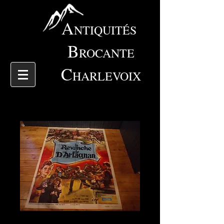
A
NTIQUITÉS
B
ROCANTE
C
HARLEVOIX
6032 Affiche original film