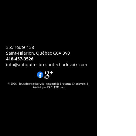
revanche de D'artagnan
Prix
CA$180.00
H 68 
L 48
355 route 138
Saint-Hilarion, Québec G0A 3V0
418-457-3526
info@antiquitesbrocantecharlevoix.com
@ 2026 - Tous droits réservés - Antiquités Brocante Charlevoix |
Réalisé par
CACI FTD.com