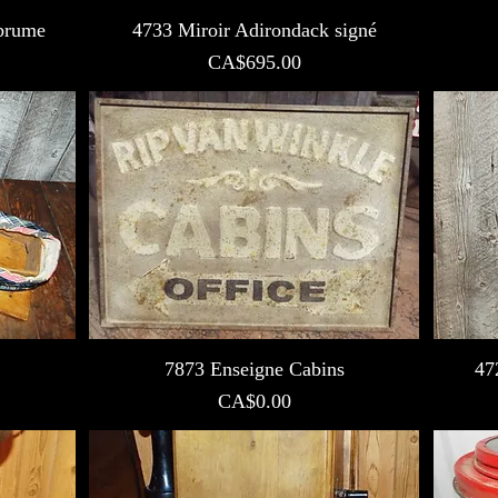
 brume
4733 Miroir Adirondack signé
Prix
CA$695.00
7873 Enseigne Cabins
47
Prix
CA$0.00