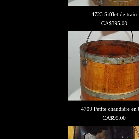
4723 Sifflet de train
Prix
CA$395.00
4709 Petite chaudière en 
Prix
CA$95.00