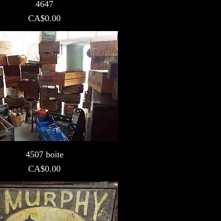
4647
Prix
CA$0.00
4507 boite
Prix
CA$0.00