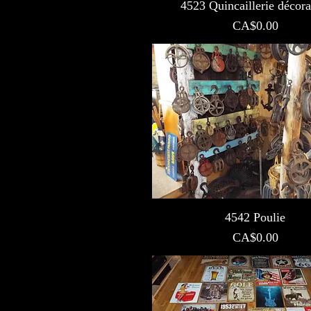
4523 Quincaillerie décora
Prix
CA$0.00
4542 Poulie
Prix
CA$0.00