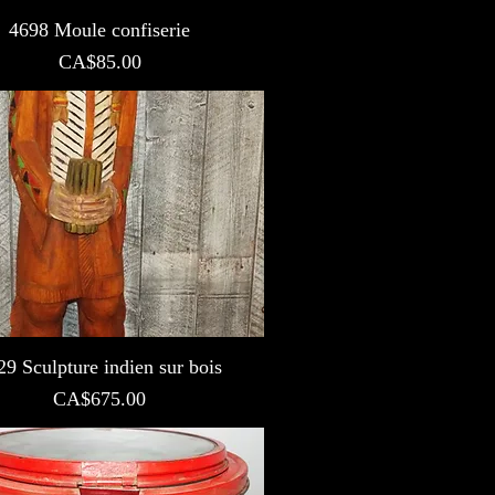
4698 Moule confiserie
Prix
CA$85.00
29 Sculpture indien sur bois
Prix
CA$675.00