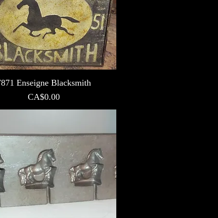
7871 Enseigne Blacksmith
Prix
CA$0.00