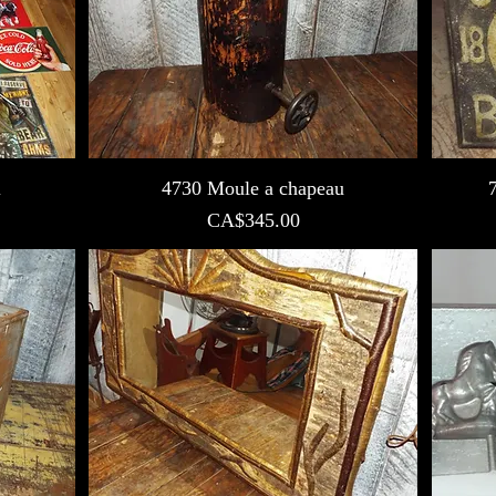
l
4730 Moule a chapeau
Prix
CA$345.00