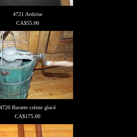
4721 Ardoise
Prix
CA$55.00
4720 Baratte crème glacé
Prix
CA$175.00