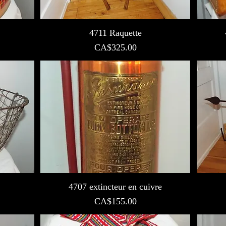
4711 Raquette
Prix
CA$325.00
4707 extincteur en cuivre
Prix
CA$155.00