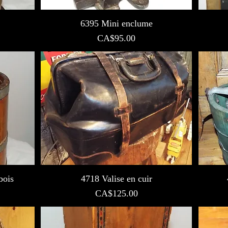
6395 Mini enclume
Prix
CA$95.00
bois
4718 Valise en cuir
Prix
CA$125.00