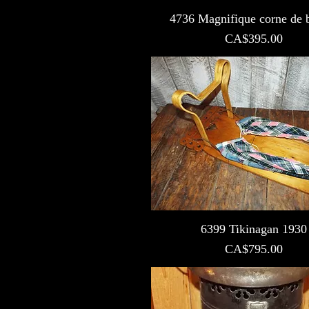
4736 Magnifique corne de
Prix
CA$395.00
6399 Tikinagan 1930
Prix
CA$795.00