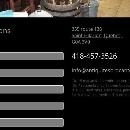
ons
355 route 138
Saint-Hilarion, Québec,
G0A 3V0
418-457-3526
info@antiquitesbrocant
Du 15 mai au 6 septembre ouvert to
Du 7 septembre au 1 novembre ouv
à 16:00 Novembre, Décembre, Janvie
14 mai ouvert samedi et dimanche d