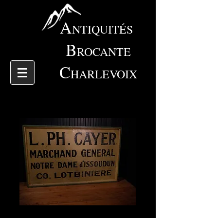
A
NTIQUITÉS
B
ROCANTE
C
HARLEVOIX
6010 Enseigne de tole