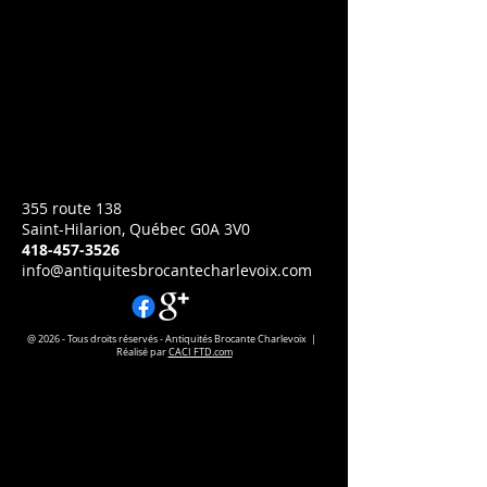
L.PH.CAYER
Prix
CA$275.00
Enseigne de tole L.PH.CAYER
H 38
L 61
355 route 138
Saint-Hilarion, Québec G0A 3V0
418-457-3526
info@antiquitesbrocantecharlevoix.com
@ 2026 - Tous droits réservés - Antiquités Brocante Charlevoix |
Réalisé par
CACI FTD.com