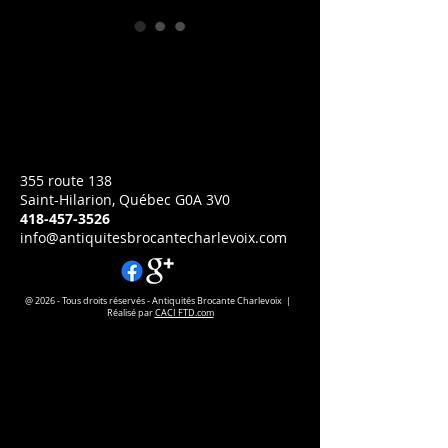
5146 Lampe suspendue
Prix
CA$160.00
Lampe suspendue filage refait
355 route 138
Saint-Hilarion, Québec G0A 3V0
418-457-3526
info@antiquitesbrocantecharlevoix.com
@ 2026 - Tous droits réservés - Antiquités Brocante Charlevoix |
Réalisé par
CACI FTD.com