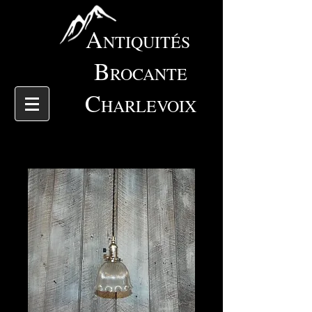
A
NTIQUITÉS
B
ROCANTE
C
HARLEVOIX