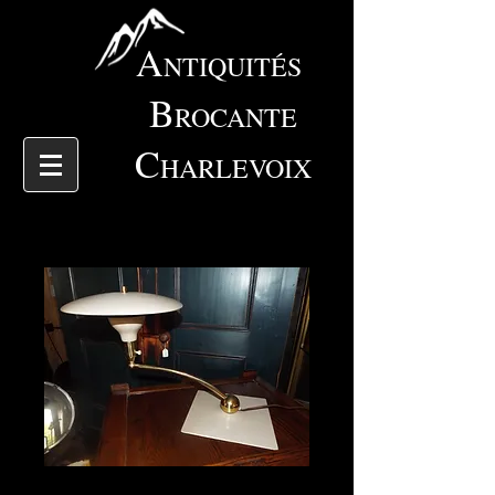
A
NTIQUITÉS
B
ROCANTE
C
HARLEVOIX
5090 Lampe wheller