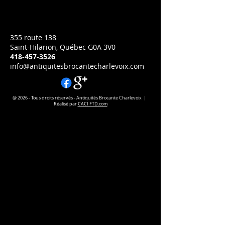
Prix
CA$195.00
355 route 138
Saint-Hilarion, Québec G0A 3V0
418-457-3526
info@antiquitesbrocantecharlevoix.com
@ 2026 - Tous droits réservés - Antiquités Brocante Charlevoix |
Réalisé par
CACI FTD.com