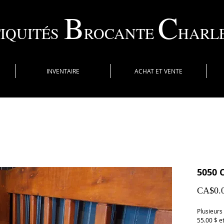
B
C
IQUITÉS
ROCANTE
HARL
INVENTAIRE
ACHAT ET VENTE
5050 C
CA$0.
Plusieurs
55.00 $ et