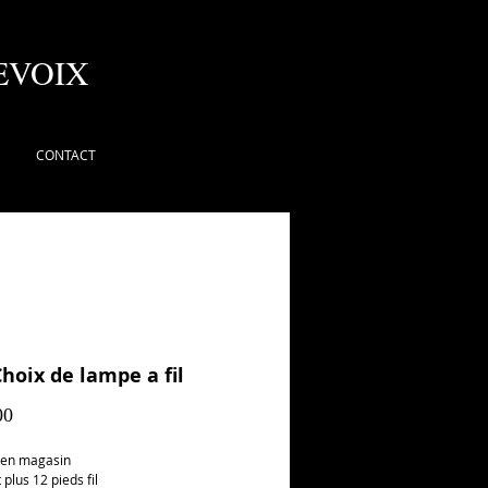
EVOIX
CONTACT
hoix de lampe a fil
Prix
00
 en magasin
 plus 12 pieds fil