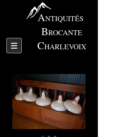
A
NTIQUITÉS
B
ROCANTE
C
HARLEVOIX