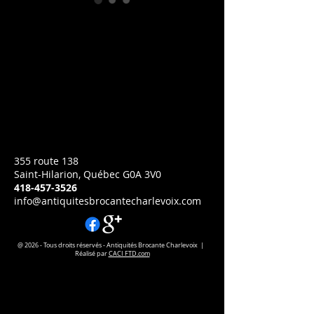
5025 Lampe industriel en
émail
Prix
CA$0.00
"Goose neck" filage refait
H 10
L 16
Chacun
355 route 138
Saint-Hilarion, Québec G0A 3V0
418-457-3526
info@antiquitesbrocantecharlevoix.com
@ 2026 - Tous droits réservés - Antiquités Brocante Charlevoix |
Réalisé par
CACI FTD.com