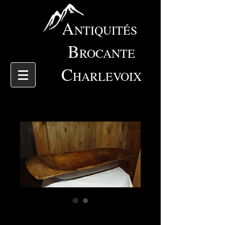
A
NTIQUITÉS
B
ROCANTE
C
HARLEVOIX
4653