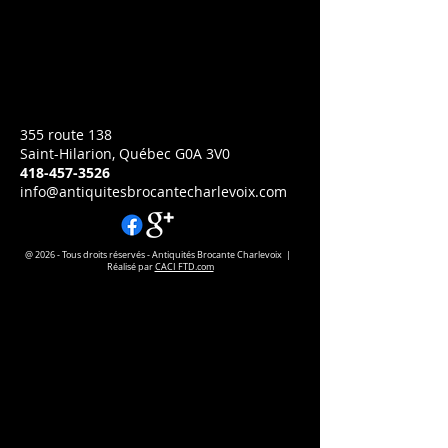
Prix
CA$745.00
L14p
H14p
355 route 138
Saint-Hilarion, Québec G0A 3V0
418-457-3526
info@antiquitesbrocantecharlevoix.com
@ 2026 - Tous droits réservés - Antiquités Brocante Charlevoix |
Réalisé par
CACI FTD.com