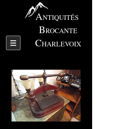
A
NTIQUITÉS
B
ROCANTE
C
HARLEVOIX
4592 Presse livre