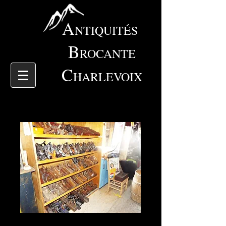
A
NTIQUITÉS
B
ROCANTE
C
HARLEVOIX
4537 outils