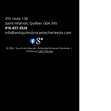
Prix
CA$0.00
355 route 138
Saint-Hilarion, Québec G0A 3V0
418-457-3526
info@antiquitesbrocantecharlevoix.com
@ 2026 - Tous droits réservés - Antiquités Brocante Charlevoix |
Réalisé par
CACI FTD.com