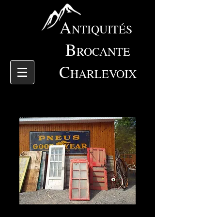
A
NTIQUITÉS
B
ROCANTE
C
HARLEVOIX
4532 porte et fenêtre