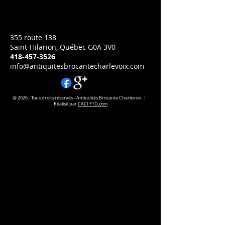
Prix
CA$0.00
355 route 138
Saint-Hilarion, Québec G0A 3V0
418-457-3526
info@antiquitesbrocantecharlevoix.com
@ 2026 - Tous droits réservés - Antiquités Brocante Charlevoix |
Réalisé par
CACI FTD.com