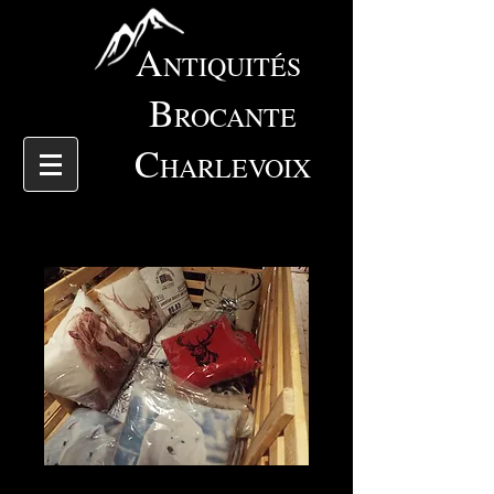
A
NTIQUITÉS
B
ROCANTE
C
HARLEVOIX
4502 Coussin