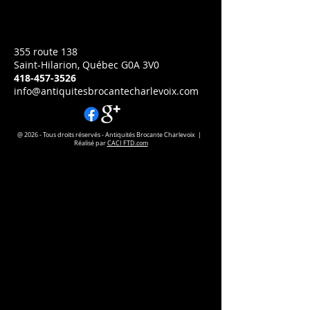
Prix
CA$0.00
355 route 138
Saint-Hilarion, Québec G0A 3V0
418-457-3526
info@antiquitesbrocantecharlevoix.com
@ 2026 - Tous droits réservés - Antiquités Brocante Charlevoix |
Réalisé par
CACI FTD.com