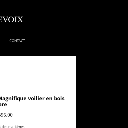
EVOIX
CONTACT
Magnifique voilier en bois
are
Prix
95.00
t des maritimes