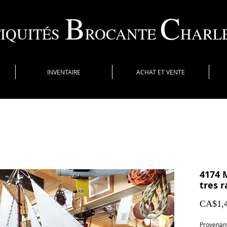
B
C
IQUITÉS
ROCANTE
HARL
INVENTAIRE
ACHAT ET VENTE
4174 
tres r
CA$1,4
Provenan