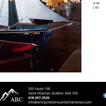
H 46
L 65
355 route 138
Saint-Hilarion, Québec G0A 3V0
ABC
418-457-3526
info@antiquitesbrocantecharlevoix.com