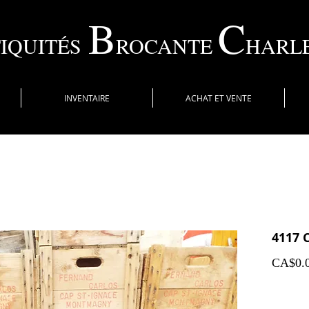
B
C
IQUITÉS
ROCANTE
HARL
INVENTAIRE
ACHAT ET VENTE
4117 
CA$0.