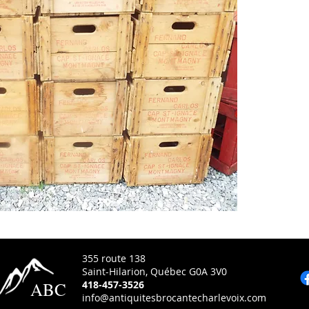
355 route 138
Saint-Hilarion, Québec G0A 3V0
ABC
418-457-3526
info@antiquitesbrocantecharlevoix.com