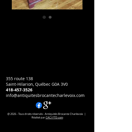
3705 Armoire en pin
Prix
CA$1,395.00
Armoire en pin couleur refait
Hauteur:49 pouces
Largeur:50 pouces
Profondeur:16 pouces
355 route 138
Saint-Hilarion, Québec G0A 3V0
418-457-3526
info@antiquitesbrocantecharlevoix.com
@ 2026 - Tous droits réservés - Antiquités Brocante Charlevoix |
Réalisé par
CACI FTD.com