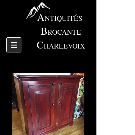
A
NTIQUITÉS
B
ROCANTE
C
HARLEVOIX