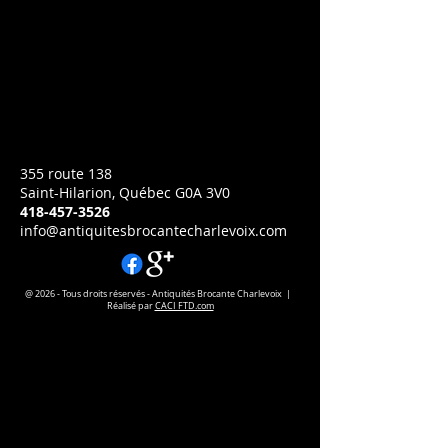
grain
Prix
CA$995.00
Hauteur: 14p
Largeur:53p
Profondeur:24
355 route 138
Saint-Hilarion, Québec G0A 3V0
418-457-3526
info@antiquitesbrocantecharlevoix.com
@ 2026 - Tous droits réservés - Antiquités Brocante Charlevoix |
Réalisé par
CACI FTD.com