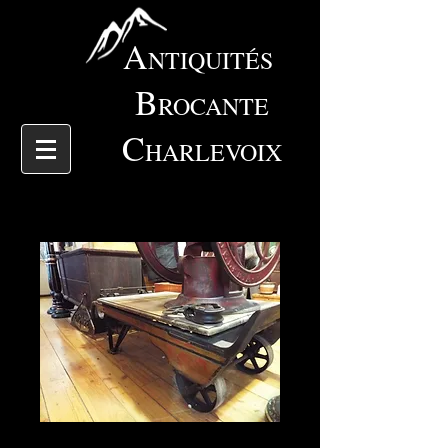
A
NTIQUITÉS
B
ROCANTE
C
HARLEVOIX
3648 Magnifique balance a