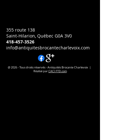
et étampe prix varier
Prix
CA$0.00
355 route 138
Saint-Hilarion, Québec G0A 3V0
418-457-3526
info@antiquitesbrocantecharlevoix.com
@ 2026 - Tous droits réservés - Antiquités Brocante Charlevoix |
Réalisé par
CACI FTD.com