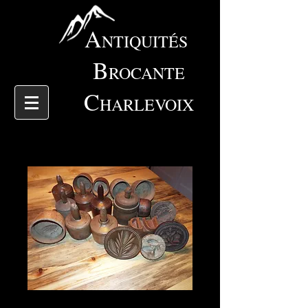
A
NTIQUITÉS
B
ROCANTE
C
HARLEVOIX
6362 collection de moule