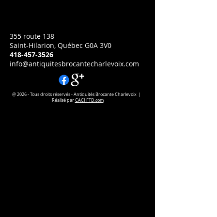
Prix
CA$125.00
355 route 138
Saint-Hilarion, Québec G0A 3V0
418-457-3526
info@antiquitesbrocantecharlevoix.com
@ 2026 - Tous droits réservés - Antiquités Brocante Charlevoix |
Réalisé par
CACI FTD.com