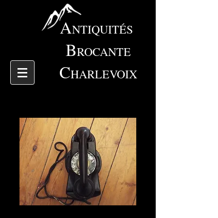
A
NTIQUITÉS
B
ROCANTE
C
HARLEVOIX
4520 Téléphone