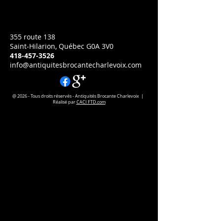
Prix
CA$395.00
355 route 138
Saint-Hilarion, Québec G0A 3V0
418-457-3526
info@antiquitesbrocantecharlevoix.com
@ 2026 - Tous droits réservés - Antiquités Brocante Charlevoix |
Réalisé par
CACI FTD.com