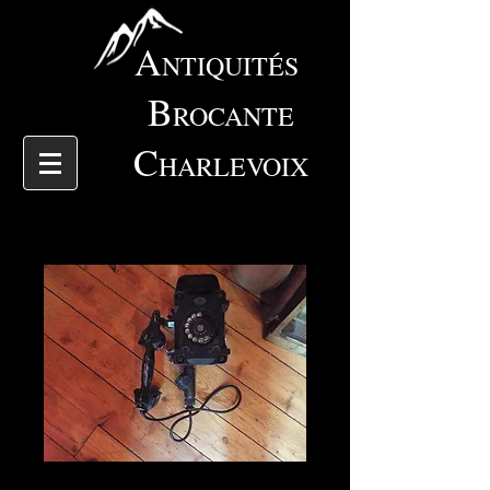
A
NTIQUITÉS
B
ROCANTE
C
HARLEVOIX
4455 Téléphone industriel