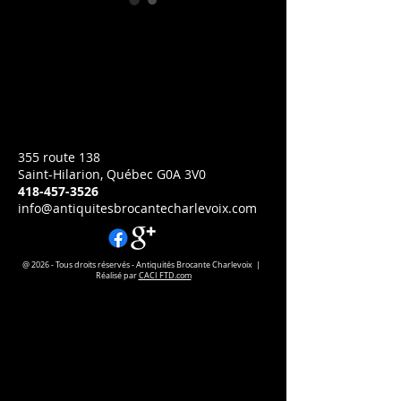
4146 Bouée provenant des
maritimes
Prix
CA$0.00
A partir de 85.00
355 route 138
Saint-Hilarion, Québec G0A 3V0
418-457-3526
info@antiquitesbrocantecharlevoix.com
@ 2026 - Tous droits réservés - Antiquités Brocante Charlevoix |
Réalisé par
CACI FTD.com