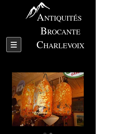
A
NTIQUITÉS
B
ROCANTE
C
HARLEVOIX