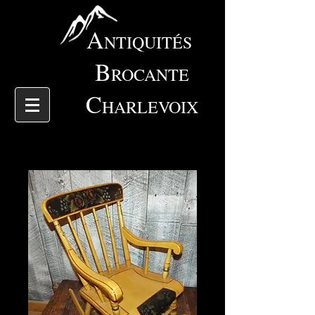
A
NTIQUITÉS
B
ROCANTE
C
HARLEVOIX