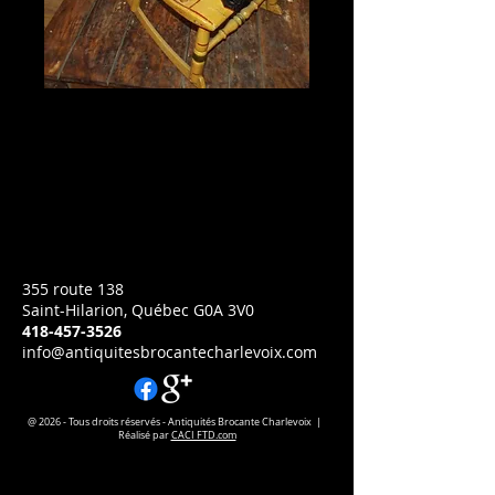
3704 Chaise berçante
enfant
Prix
CA$155.00
Chaise berçante enfant
Hauteur:25 pouces
355 route 138
Saint-Hilarion, Québec G0A 3V0
418-457-3526
info@antiquitesbrocantecharlevoix.com
@ 2026 - Tous droits réservés - Antiquités Brocante Charlevoix |
Réalisé par
CACI FTD.com